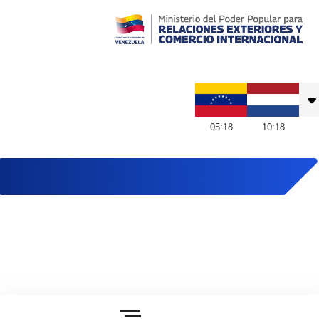
Embajada de Venezuela en Países Bajos
05
:
18
10
:
18