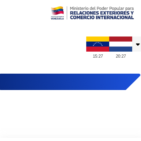
Embajada de Venezuela en Países Bajos
15
:
27
20
:
27